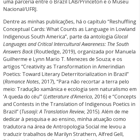
uma parceria entre o Brazil LAB/Princeton e o Museu
Nacional/UFRJ.
Dentre as minhas publicações, há o capítulo “Reshuffling
Conceptual Cards: What Counts as Language in Lowland
Indigenous South America”, parte da antologia
Glocal
Languages and Critical Intercultural Awareness: The South
Answers Back
(Routledge, 2019), organizada por Manuela
Guilherme e Lynn Mario T. Menezes de Souza; e os
artigos “Creativity as Transformation in Amerindian
Poetics: Toward Literary Deterritorialization in Brazil”
(
Romance Notes
, 2017), “Para não recortar a terra pelo
meio: Tradução xamânica e ecologia sem naturalismo em
‘A queda do céu’” (
Letterature d’America
, 2016) e “Concepts
and Contests in the Translation of Indigenous Poetics in
Brazil” (
Tusaaji: A Translation Review
, 2015). Além de me
dedicar à pesquisa e ao ensino, minha atuação como
tradutora na área de Antropologia Social me levou a
traduzir trabalhos de Marilyn Strathern, Alfred Gell,